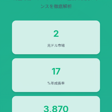
ンスを徹底解析
2
兆ドル市場
17
%年成長率
3,870