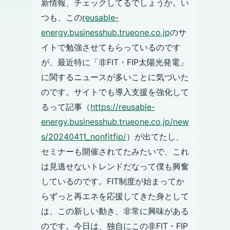
新情報、チェックしてるでしょうか。い
つも、この
reusable-
energy.businesshub.trueone.co.jp
のサ
イトで勉強させてもらっているのです
が、最近特に「非FIT・FIP太陽光発電」
に関するニュースが多いことに気づいた
のです。サイトでも導入支援を強化して
るって記事（
https://reusable-
energy.businesshub.trueone.co.jp/new
s/20240411_nonfitfip/
）が出てたし、
セミナーも開催されてたみたいで、これ
は見逃せないトレンドだなって僕も興奮
しているのです。FIT制度が始まってか
らずっと再エネを応援してきた身として
は、この新しい動き、非常に興味がある
のです。今日は、独自にこの非FIT・FIP